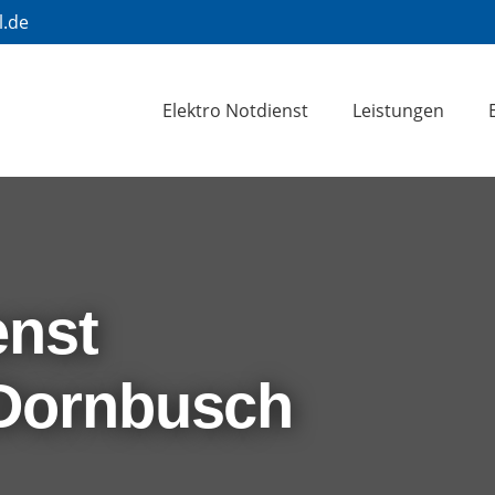
l.de
Elektro Notdienst
Leistungen
enst
 Dornbusch